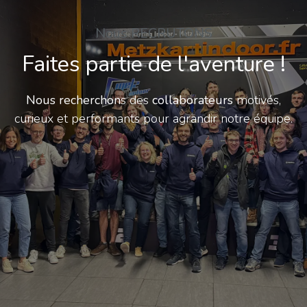
Nous RECRUTONS
Faites partie de l'aventure !
Nous recherchon
s des
collaborateurs
motivés,
curieux et performants pour agrandir notre équipe.