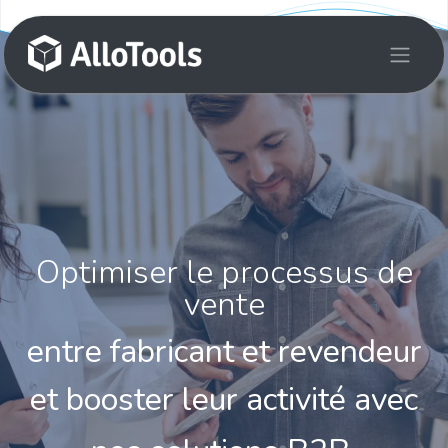
Se rendre au contenu
Optimiser le processus de
vente
entre fabricant et revendeur
et booster leur activité avec