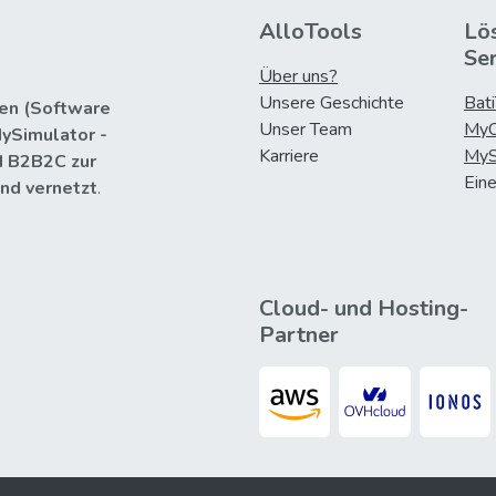
AlloTools
Lö
Se
Über uns?
Unsere Geschichte
Bat
en (Software
Unser Team
MyC
MySimulator -
Karriere
MyS
d B2B2C zur
Ein
und vernetzt
.
Cloud- und Hosting-
Partner