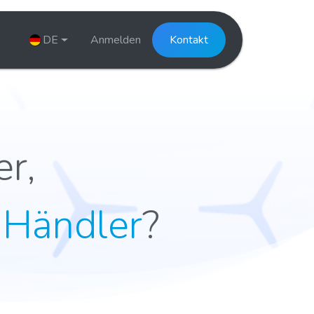
DE
Anmelden
Kontakt
er,
r
Händler
?