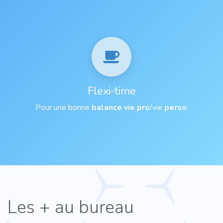
Flexi-time
Pour une bonne
balance
vie pro
/vie
perso
.
Les + au bureau